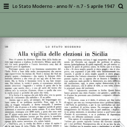
Lo Stato Moderno - anno IV - n.7 - 5 aprile 1947