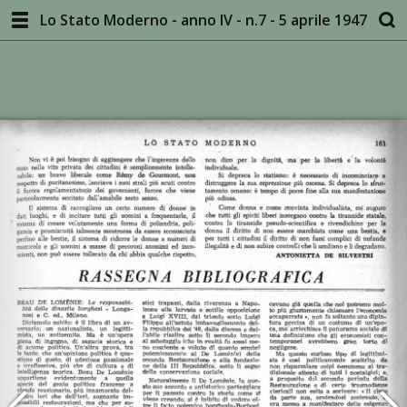
Lo Stato Moderno - anno IV - n.7 - 5 aprile 1947