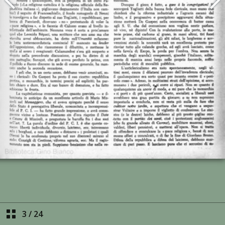
3
/
24