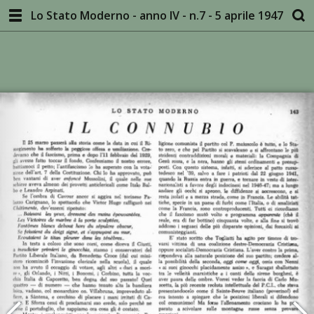
Lo Stato Moderno - anno IV - n.7 - 5 aprile 1947