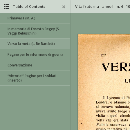
Table of Contents
Vita fraterna - anno I - n. 4 - 1
Primavera (M. A.)
In memoria di Ernesto Begey (S.
Vaggi Rebuschini)
Verso la meta (L. Re Bartlett)
Pagine per le infermiere di guerra
Conversazione
“Vittoria!” Pagine per i soldati
(inserto)