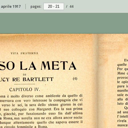
0 aprile 1917
pages:
/
44