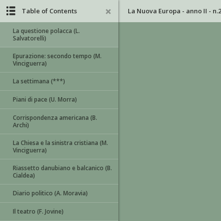
Table of Contents
La Nuova Europa - anno II - n.
La questione polacca (L.
Salvatorelli)
Epurazione: secondo tempo (M.
Vinciguerra)
La settimana (***)
Piani di pace (U. Morra)
Corrispondenza americana (B.
Archi)
La Chiesa e la sinistra cristiana (M.
Vinciguerra)
Riassetto danubiano e balcanico (B.
Cialdea)
Diario politico (A. Moravia)
Il teatro (F. Jovine)