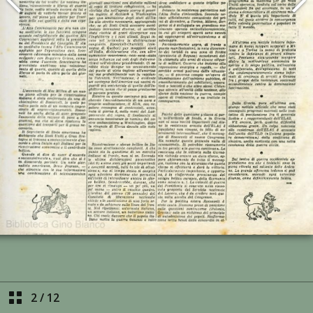
2
/
12