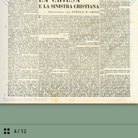
4
/
12