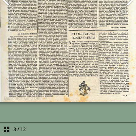
3
/
12