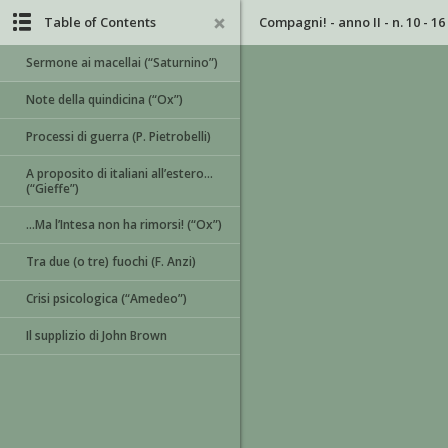
Table of Contents
Compagni! - anno II - n. 10 - 1
Sermone ai macellai (“Saturnino”)
Note della quindicina (“Ox”)
Processi di guerra (P. Pietrobelli)
A proposito di italiani all’estero…
(“Gieffe”)
…Ma l’Intesa non ha rimorsi! (“Ox”)
Tra due (o tre) fuochi (F. Anzi)
Crisi psicologica (“Amedeo”)
Il supplizio di John Brown