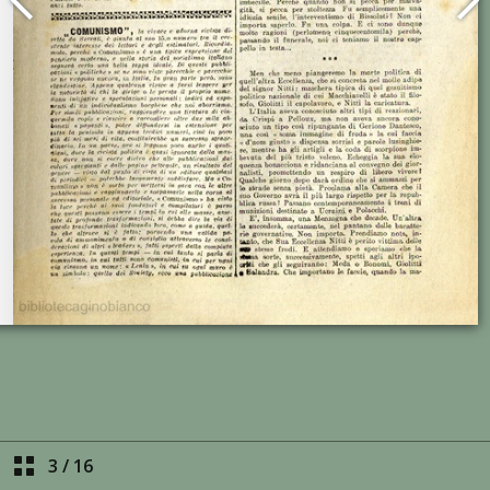
3
/
16