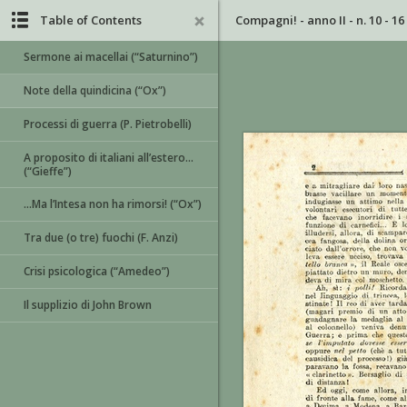
Table of Contents
Compagni! - anno II - n. 10 - 1
Sermone ai macellai (“Saturnino”)
Note della quindicina (“Ox”)
Processi di guerra (P. Pietrobelli)
A proposito di italiani all’estero…
(“Gieffe”)
…Ma l’Intesa non ha rimorsi! (“Ox”)
Tra due (o tre) fuochi (F. Anzi)
Crisi psicologica (“Amedeo”)
Il supplizio di John Brown