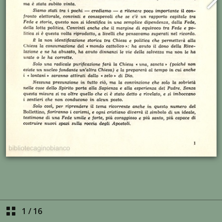
1
/
16