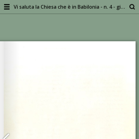
Vi saluta la Chiesa che è in Babilonia - n. 4 - giugno 1976