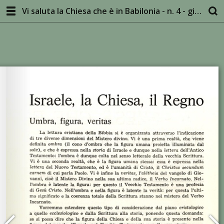
Vi saluta la Chiesa che è in Babilonia - n. 4 - giugno 1976