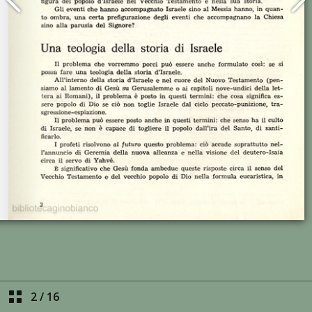
2
/
16