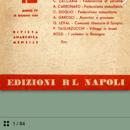
1
/
84