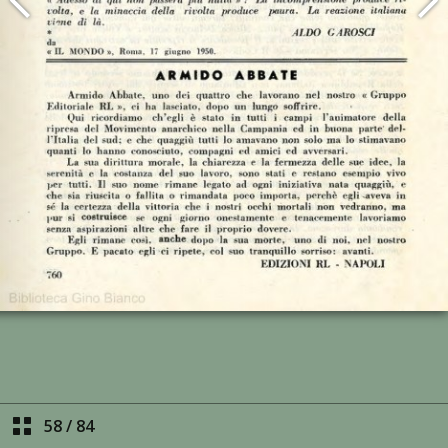
58
/
84