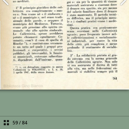
59
/
84