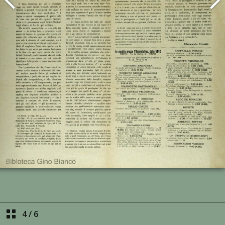
4
/
6