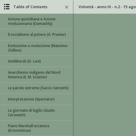
Table of Contents
Volontà - anno III - n.2 - 15 ag
Azione quotidiana e Azione
rivoluzionaria (Damashkj)
Il socialismo al potere (A. Prunier)
Evoluzione e rivoluzione (Massimo
Chillino)
Antiliberali (D. Levi)
Anarchismo indigeno del Nord
America (E. M. Scuster)
Le parole estreme (Sacco Vanzetti)
Interpretazioni (Spectator)
Le giornate di luglio (Guido
Ceronetti)
Piano Marshall eccetera
(Economicus)