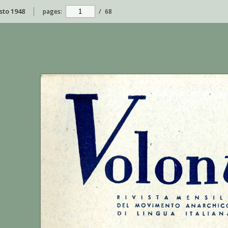
osto 1948
pages:
/
68