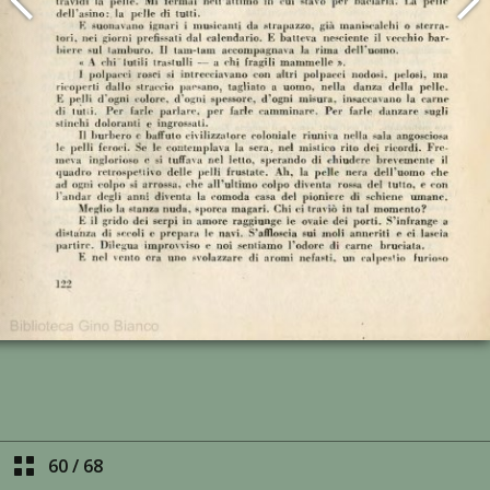
60
/
68