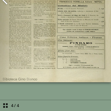
4
/
4