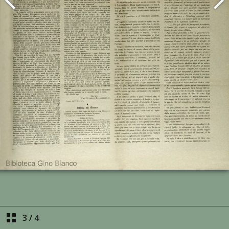
3
/
4