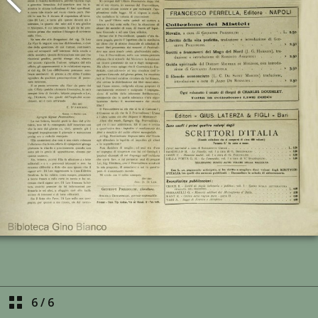
6
/
6