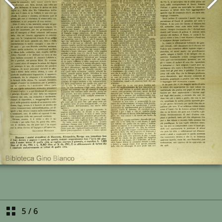
5
/
6