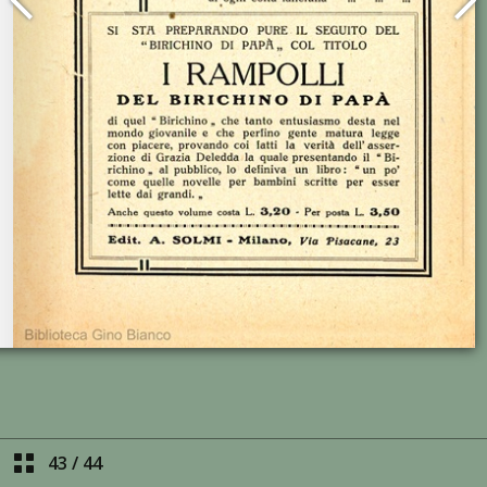
43
/
44