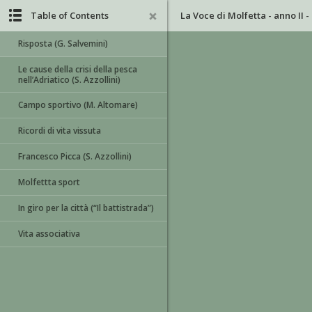
Table of Contents
La Voce di Molfetta - anno II - 
Risposta (G. Salvemini)
Le cause della crisi della pesca
nell’Adriatico (S. Azzollini)
Campo sportivo (M. Altomare)
Ricordi di vita vissuta
Francesco Picca (S. Azzollini)
Molfettta sport
In giro per la città (“Il battistrada”)
Vita associativa