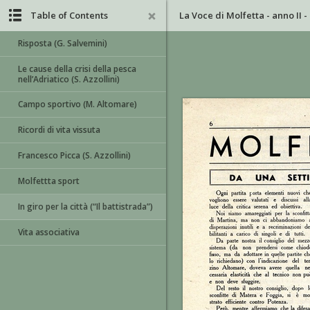
Table of Contents
La Voce di Molfetta - anno II - 
Risposta (G. Salvemini)
Le cause della crisi della pesca
nell’Adriatico (S. Azzollini)
Campo sportivo (M. Altomare)
Ricordi di vita vissuta
Francesco Picca (S. Azzollini)
Molfettta sport
In giro per la città (“Il battistrada”)
Vita associativa