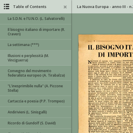
Table of Contents
La Nuova Europa - anno III - n.
La S.D.N. e l'U.N.O. (L. Salvatorelli)
Il bisogno italiano di importare (R.
Craveri)
La settimana (***)
Illusioni e perplessità (M.
Vinciguerra)
Convegno del movimento
federalista europeo (A. Tirabalza)
"L'inesprimibile nulla" (A. Piccone
Stella)
Cartaccia e poesia (P.P. Trompeo)
Andirivieni (L. Sinisgalli)
Ricordo di Gundolf (S. David)