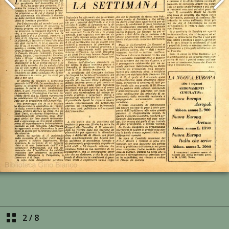
2
/
8