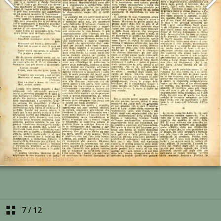
7
/
12