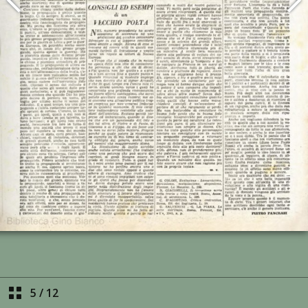
5
/
12