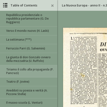
Table of Contents
La Nuova Europa - anno II - n.
Repubblica presidenziale o
repubblica parlamentare (G. De
Ruggiero)
Verso il mondo nuovo (H. Laski)
La settimana (***)
Ferruccio Parri (G. Salvemini)
La giunta di don Gonzalo ovvero
della mezzadria (U. Ruffolo)
Tiriamo il collo alla propaganda (P.
Pancrazi)
Teatro (F. Jovine)
Aneddoti su poesia e verità (A.
Piccone Stella)
Il museo scuola (L. Venturi)