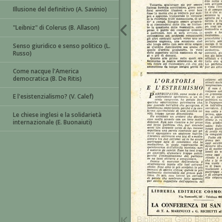
Illusione del definitivo (A. Savinio)
"Leibniz" di Colerus (B. Allason)
Senso giuridico e senso politico (L.
Russo)
Come nacque l'America
democratica (B. De Ritis)
E l'esistenzialismo? (V. Calef)
Le chiese inglesi e la solidarietà
internazionale (E. Buonaiuti)