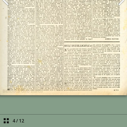
4
/
12