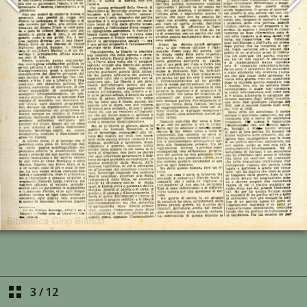
3
/
12