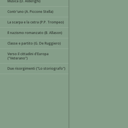
Musica (D. Alderighi)
Contr'uno (A. Piccone Stella)
La scarpa e la cetra (P.P. Trompeo)
Il nazismo romanzato (B. Allason)
Classe e partito (G. De Ruggiero)
Verso il cittadini d'Europa
("Veterano")
Due risorgimenti ("Lo storiografo")