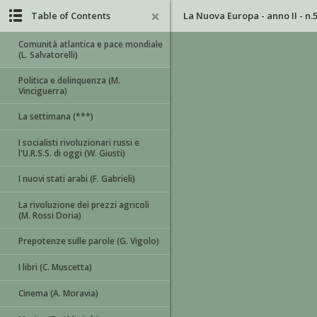
Table of Contents
La Nuova Europa - anno II - n.5
Comunità atlantica e pace mondiale
(L. Salvatorelli)
Politica e delinquenza (M.
Vinciguerra)
La settimana (***)
I socialisti rivoluzionari russi e
l'U.R.S.S. di oggi (W. Giusti)
I nuovi stati arabi (F. Gabrieli)
La rivoluzione dei prezzi agricoli
(M. Rossi Doria)
Prepotenze sulle parole (G. Vigolo)
I libri (C. Muscetta)
Cinema (A. Moravia)