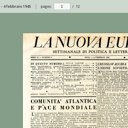
 - 4 febbraio 1945
pages:
/
12