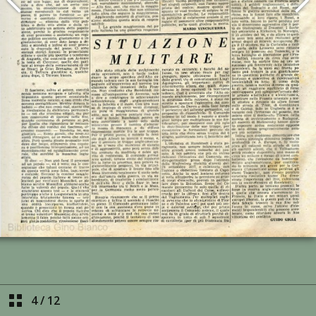
4
/
12