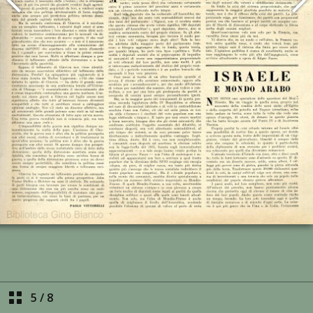
5
/
8