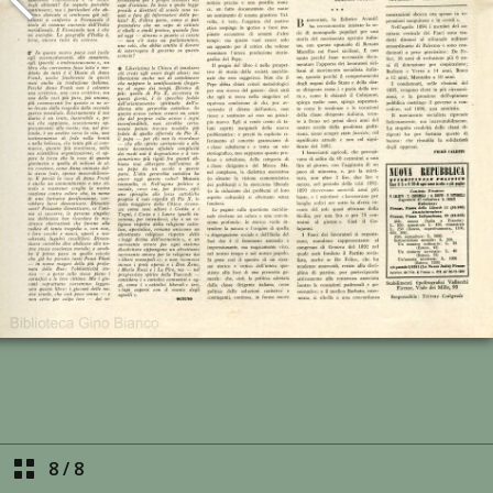
8
/
8