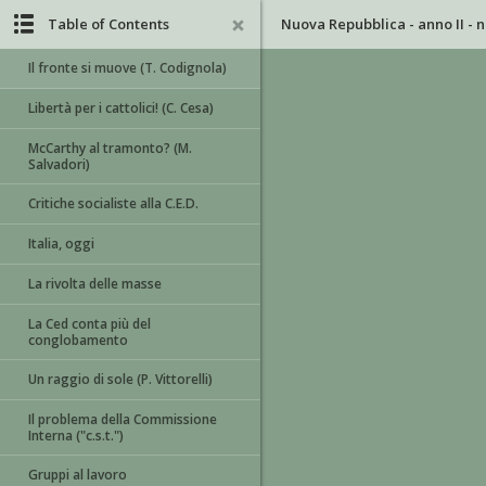
Table of Contents
Nuova Repubblica - anno II - n.
Il fronte si muove (T. Codignola)
Libertà per i cattolici! (C. Cesa)
McCarthy al tramonto? (M.
Salvadori)
Critiche socialiste alla C.E.D.
Italia, oggi
La rivolta delle masse
La Ced conta più del
conglobamento
Un raggio di sole (P. Vittorelli)
Il problema della Commissione
Interna ("c.s.t.")
Gruppi al lavoro