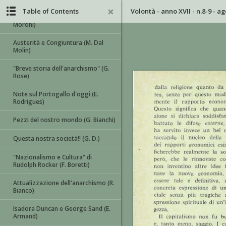
Table of Contents
Volontà - anno XVII - n.8-9 - 
Panorama della politica italiana (A.
Moroni)
Austerità e Congiuntura (M. Dal
Molin)
"Breve storia dell'anarchismo" (G.
Rose)
Note sul Portogallo d'oggi (E.
Rodrigues)
Pezzi del nostro mondo (G. Bianchi)
Questa nostra società!! (G. D.)
"Nazionalismo e Cultura" di
Rudolph Rocker (F. Boretti)
Attualizzazione dell'anarchismo (R.
Bianco)
Isadora Duncan e George Sand (E.
Armand)