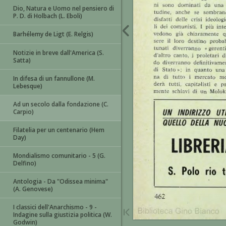
Dio, Natura e Uomo nel pensiero di
P. D. di Holbach (L. Eboli)
Barhélemy de Ligt (E. Relgis)
Notizie in breve dall'America (S.
Satta)
In difesa di un fannullone (M.
Lebesque)
Ad un secolo dalla fondazione (C.
Carpio)
Filatelia per un centenario (Hem
Day)
Mondialismo comunitario - 5 (G.
Delfino)
Antologia - Da "Odissea minima"
(A. Genovese)
I classici dell'Anarchismo - 9 -
Indagine sulla giustizia politica (W.
Godwin)