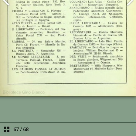
67
/
68