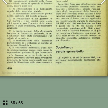
58
/
68