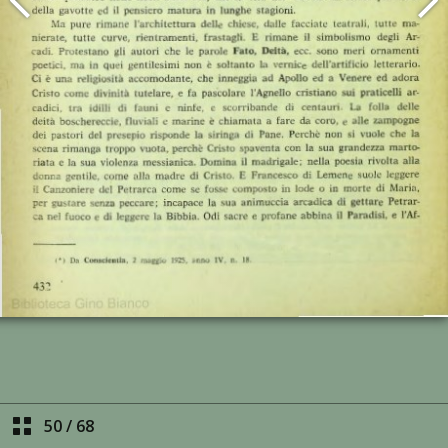
50
/
68