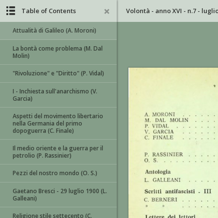
Table of Contents
Volontà - anno XVI - n.7 - lugli
Attualità di Galileo (A. Moroni)
La bontà come problema (M. Dal
Molin)
"Rivoluzione" e "Diritto" (P. Vidal)
I - Inchiesta sull'anarchismo (V.
Garcia)
Aspetti del movimento libertario
nella Germania del primo
dopoguerra (C. Finale)
Il medio oriente e la guerra per il
petrolio (P. Rassinier)
Pezzi del nostro mondo (O. S.)
Gaetano Bresci - 29 luglio 1900 (L.
Galleani)
Religione stile settecento (C.