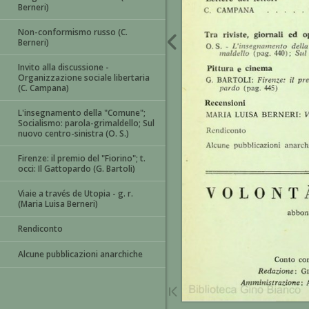
Berneri)
Non-conformismo russo (C.
Berneri)
Invito alla discussione -
Organizzazione sociale libertaria
(C. Campana)
L'insegnamento della "Comune";
Socialismo: parola-grimaldello; Sul
nuovo centro-sinistra (O. S.)
Firenze: il premio del "Fiorino"; t.
occi: Il Gattopardo (G. Bartoli)
Viaie a través de Utopia - g. r.
(Maria Luisa Berneri)
Rendiconto
Alcune pubblicazioni anarchiche