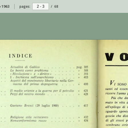
o 1963
pages:
/
68