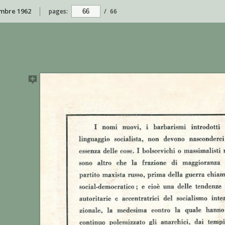
embre 1962
pages:
/
66