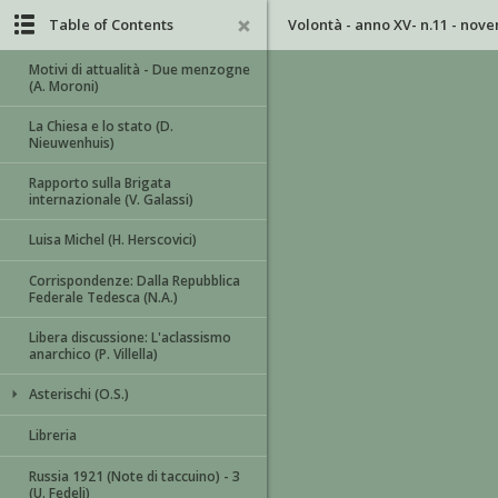
Table of Contents
Volontà - anno XV- n.11 - nov
Motivi di attualità - Due menzogne
(A. Moroni)
La Chiesa e lo stato (D.
Nieuwenhuis)
Rapporto sulla Brigata
internazionale (V. Galassi)
Luisa Michel (H. Herscovici)
Corrispondenze: Dalla Repubblica
Federale Tedesca (N.A.)
Libera discussione: L'aclassismo
anarchico (P. Villella)
Asterischi (O.S.)
Libreria
Russia 1921 (Note di taccuino) - 3
(U. Fedeli)