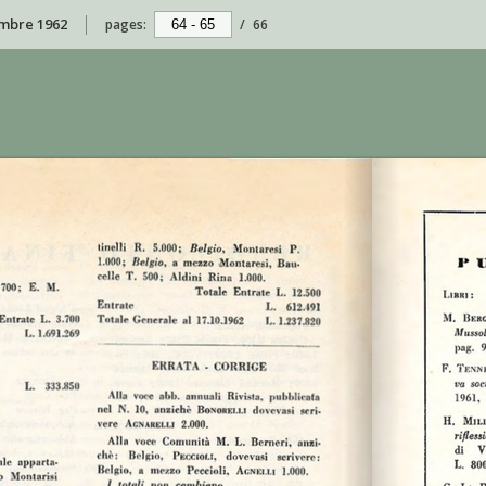
embre 1962
pages:
/
66