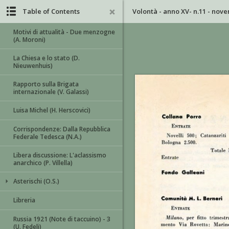
Table of Contents
Volontà - anno XV- n.11 - nov
Motivi di attualità - Due menzogne
(A. Moroni)
La Chiesa e lo stato (D.
Nieuwenhuis)
Rapporto sulla Brigata
internazionale (V. Galassi)
Luisa Michel (H. Herscovici)
Corrispondenze: Dalla Repubblica
Federale Tedesca (N.A.)
Libera discussione: L'aclassismo
anarchico (P. Villella)
Asterischi (O.S.)
Libreria
Russia 1921 (Note di taccuino) - 3
(U. Fedeli)