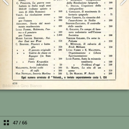
47
/
66