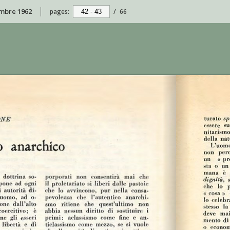
embre 1962
pages:
/
66