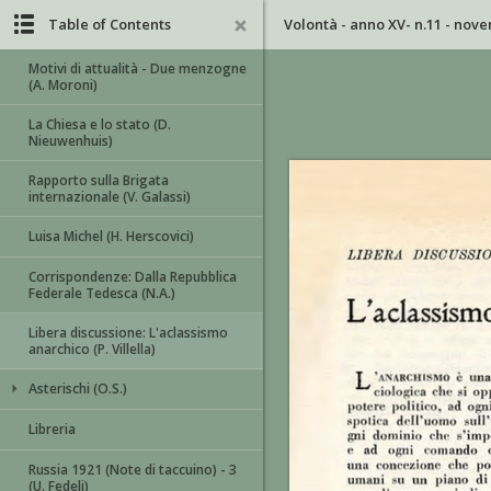
Table of Contents
Volontà - anno XV- n.11 - nov
Motivi di attualità - Due menzogne
(A. Moroni)
La Chiesa e lo stato (D.
Nieuwenhuis)
Rapporto sulla Brigata
internazionale (V. Galassi)
Luisa Michel (H. Herscovici)
Corrispondenze: Dalla Repubblica
Federale Tedesca (N.A.)
Libera discussione: L'aclassismo
anarchico (P. Villella)
Asterischi (O.S.)
Libreria
Russia 1921 (Note di taccuino) - 3
(U. Fedeli)