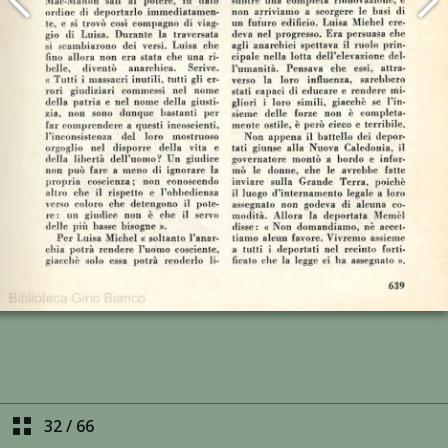
32
/
66