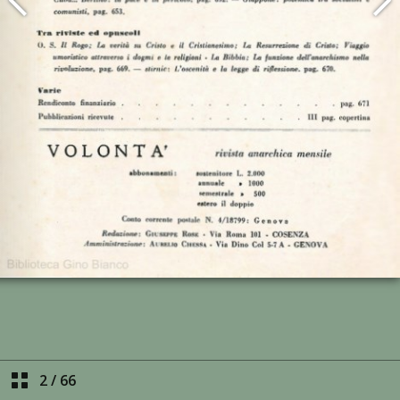
2
/
66